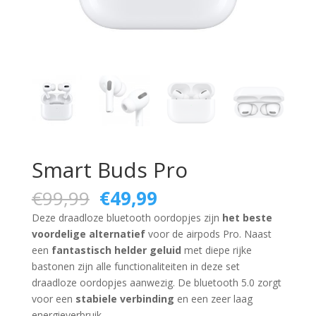
Smart Buds Pro
Oorspronkelijke
Huidige
€
99,99
€
49,99
prijs
prijs
Deze draadloze bluetooth oordopjes zijn
het beste
was:
is:
voordelige alternatief
voor de airpods Pro. Naast
€99,99.
€49,99.
een
fantastisch helder geluid
met diepe rijke
bastonen zijn alle functionaliteiten in deze set
draadloze oordopjes aanwezig. De bluetooth 5.0 zorgt
voor een
stabiele verbinding
en een zeer laag
energieverbruik.