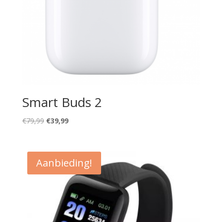
Smart Buds 2
Oorspronkelijke
Huidige
€
79,99
€
39,99
prijs
prijs
was:
is:
€79,99.
€39,99.
Aanbieding!